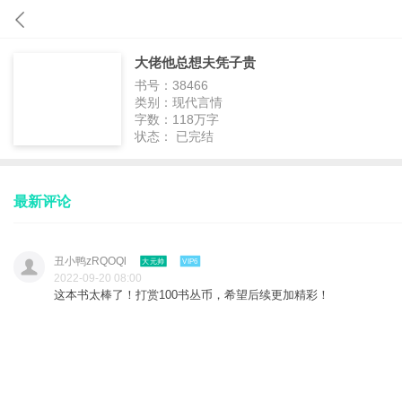
大佬他总想夫凭子贵
书号：38466
类别：现代言情
字数：118万字
状态： 已完结
最新评论
丑小鸭zRQOQl
大元帅
VIP6
2022-09-20 08:00
这本书太棒了！打赏100书丛币，希望后续更加精彩！