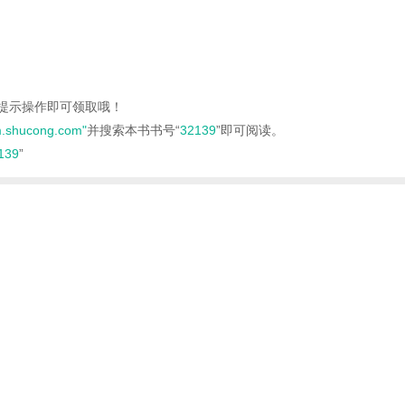
按提示操作即可领取哦！
.shucong.com"
并搜索本书书号“
32139
”即可阅读。
139
”