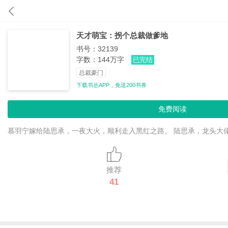
天才萌宝：拐个总裁做爹地
书号：32139
字数：144万字
已完结
总裁豪门
下载书丛APP，免送200书券
免费阅读
慕羽宁嫁给陆思承，一夜大火，顺利走入黑红之路。 陆思承，龙头大佬
推荐
41