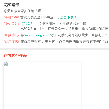
花式追书
今天来教大家如何追书哦
/手机APP/
首次安装赠送200书丛币，
点击下载
！
/微信关注/
点我关注
， 追书不用愁！关注即送书丛币哦！
已经关注的用户，打开公众号，消息框中输入“领取书币”
/直接访问/
将
“m.shucong.com”
添加到手机浏览器收藏夹，直接打开
"m
/百度搜索/
在百度中搜索： 书丛网，点击书网的链接并搜索本书号“
32
作者其他作品