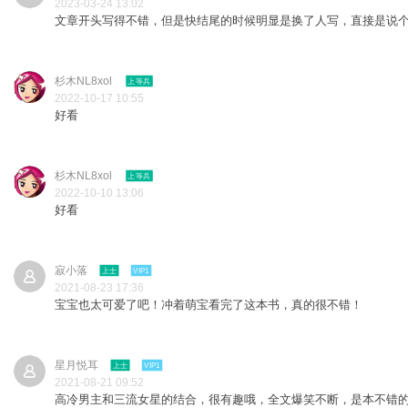
2023-03-24 13:02
文章开头写得不错，但是快结尾的时候明显是换了人写，直接是说
杉木NL8xol
上等兵
2022-10-17 10:55
好看
杉木NL8xol
上等兵
2022-10-10 13:06
好看
寂小落
上士
VIP1
2021-08-23 17:36
宝宝也太可爱了吧！冲着萌宝看完了这本书，真的很不错！
星月悦耳
上士
VIP1
2021-08-21 09:52
高冷男主和三流女星的结合，很有趣哦，全文爆笑不断，是本不错