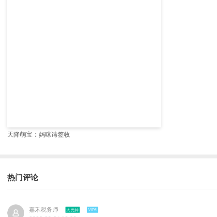
天降萌宝：妈咪请签收
热门评论
嘉禾税务师
大元帅
VIP6