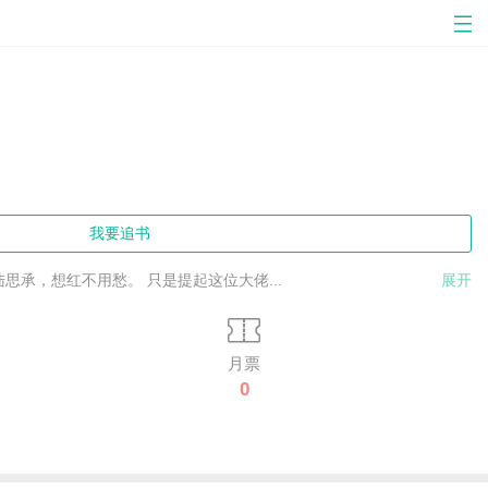
我要追书
承，想红不用愁。 只是提起这位大佬...
展开
月票
0